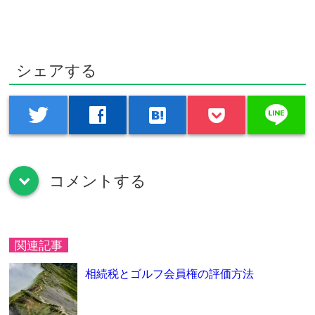
シェアする
line
twitter
facebook
hatenabookmark
コメントする
down
関連記事
相続税とゴルフ会員権の評価方法