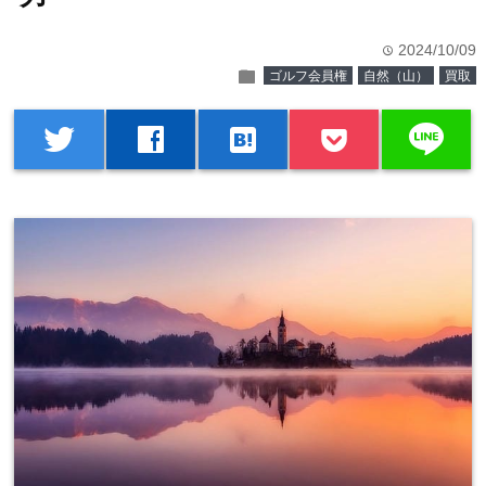
2024/10/09
time
folder
ゴルフ会員権
自然（山）
買取
line
twitter
facebook
hatenabookmark