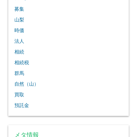
募集
山梨
時価
法人
相続
相続税
群馬
自然（山）
買取
預託金
メタ情報