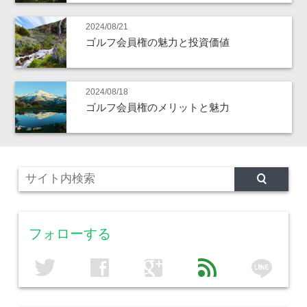
2024/08/21
ゴルフ会員権の魅力と投資価値
2024/08/18
ゴルフ会員権のメリットと魅力
フォローする
line
twitter
facebook
google
feed