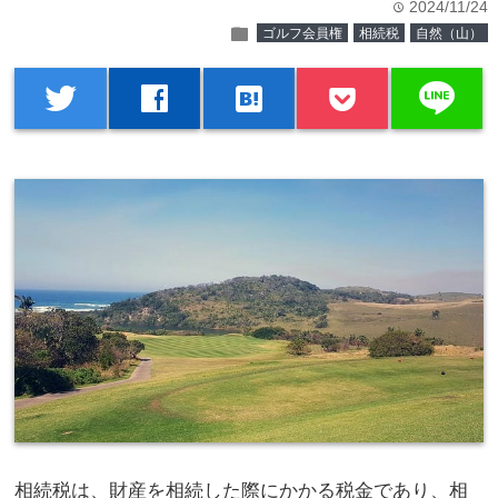
2024/11/24
time
folder
ゴルフ会員権
相続税
自然（山）
line
twitter
facebook
hatenabookmark
相続税は、財産を相続した際にかかる税金であり、相