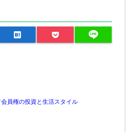
line
hatenabookmark
フ会員権の投資と生活スタイル