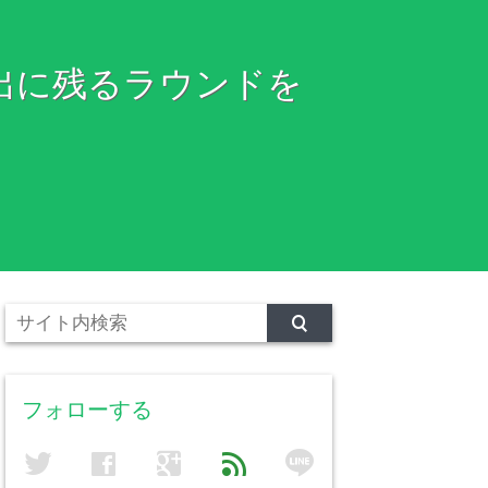
出に残るラウンドを
フォローする
line
twitter
facebook
google
feed