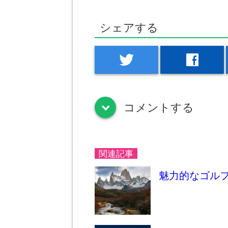
シェアする
twitter
facebook
コメントする
down
関連記事
魅力的なゴル