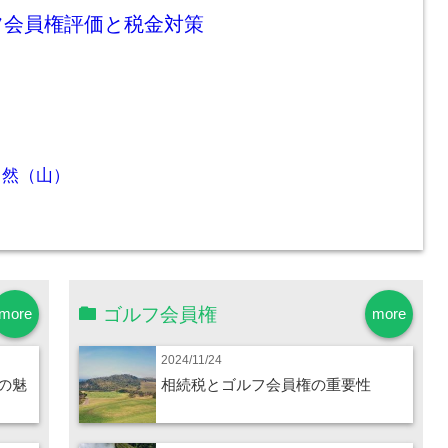
フ会員権評価と税金対策
自然（山）
ゴルフ会員権
more
more
2024/11/24
の魅
相続税とゴルフ会員権の重要性