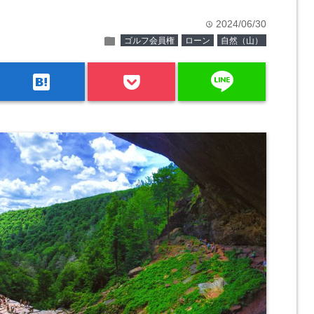
2024/06/30
time
folder
ゴルフ会員権
ローン
自然（山）
line
hatenabookmark