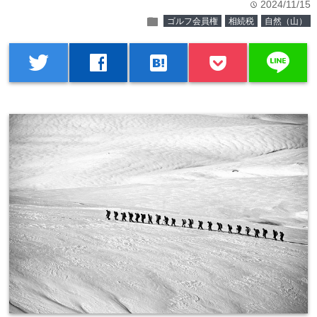
2024/11/15
time
folder
ゴルフ会員権
相続税
自然（山）
line
twitter
facebook
hatenabookmark