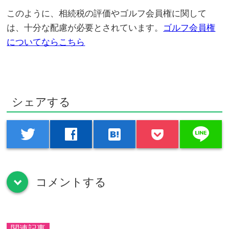
このように、相続税の評価やゴルフ会員権に関して
は、十分な配慮が必要とされています。
ゴルフ会員権
についてならこちら
シェアする
line
twitter
facebook
hatenabookmark
コメントする
down
関連記事