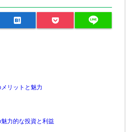
line
hatenabookmark
のメリットと魅力
の魅力的な投資と利益