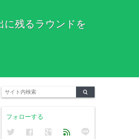
出に残るラウンドを
フォローする
line
twitter
facebook
google
feed