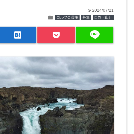
2024/07/21
time
folder
ゴルフ会員権
募集
自然（山）
line
hatenabookmark