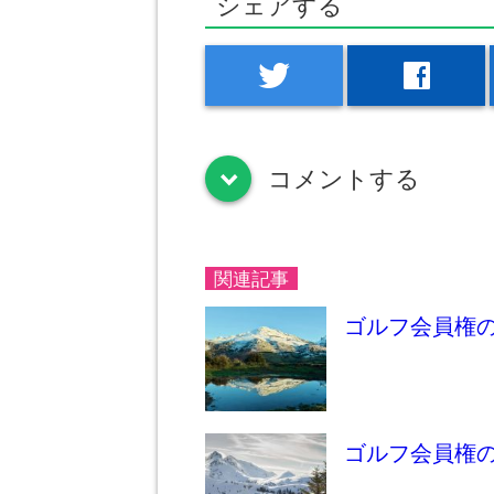
シェアする
twitter
facebook
コメントする
down
関連記事
ゴルフ会員権
ゴルフ会員権