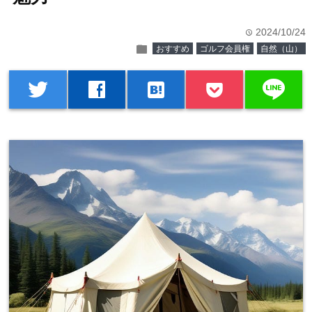
2024/10/24
time
folder
おすすめ
ゴルフ会員権
自然（山）
line
twitter
facebook
hatenabookmark