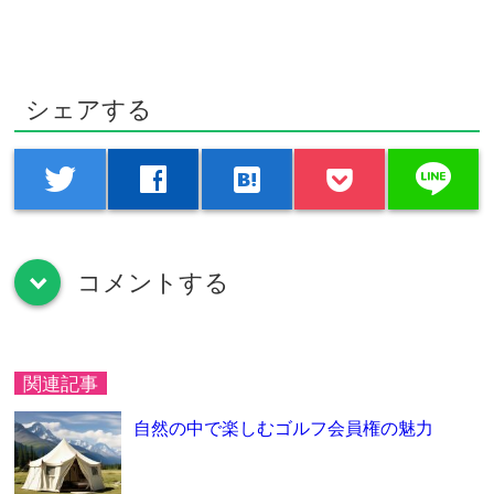
シェアする
line
twitter
facebook
hatenabookmark
コメントする
down
関連記事
自然の中で楽しむゴルフ会員権の魅力