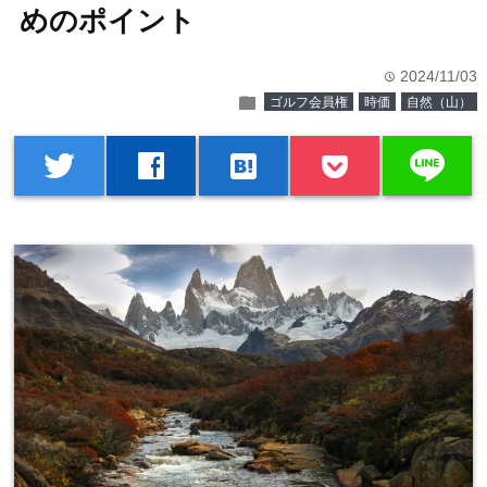
めのポイント
2024/11/03
time
folder
ゴルフ会員権
時価
自然（山）
line
twitter
facebook
hatenabookmark