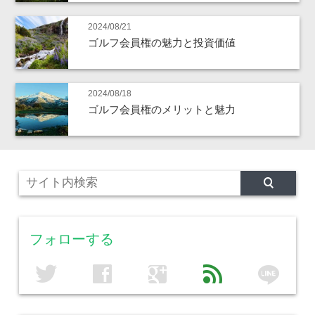
2024/08/21
ゴルフ会員権の魅力と投資価値
2024/08/18
ゴルフ会員権のメリットと魅力
フォローする
line
twitter
facebook
google
feed