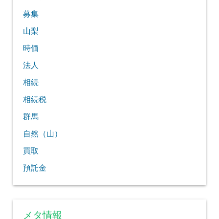
募集
山梨
時価
法人
相続
相続税
群馬
自然（山）
買取
預託金
メタ情報