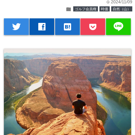
2024/11/09
time
folder
ゴルフ会員権
時価
自然（山）
line
twitter
facebook
hatenabookmark