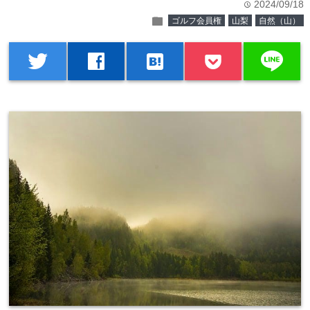
2024/09/18
time
folder
ゴルフ会員権
山梨
自然（山）
line
twitter
facebook
hatenabookmark