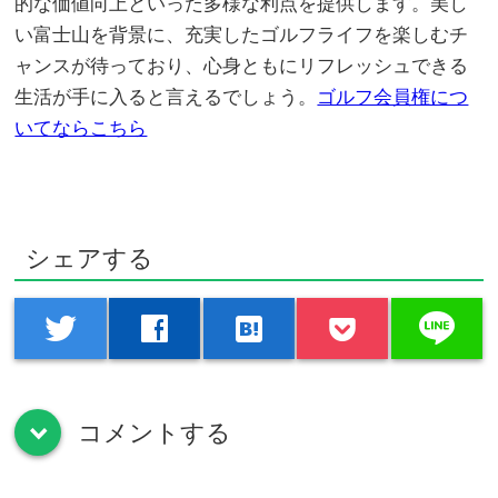
的な価値向上といった多様な利点を提供します。美し
い富士山を背景に、充実したゴルフライフを楽しむチ
ャンスが待っており、心身ともにリフレッシュできる
生活が手に入ると言えるでしょう。
ゴルフ会員権につ
いてならこちら
シェアする
line
twitter
facebook
hatenabookmark
コメントする
down