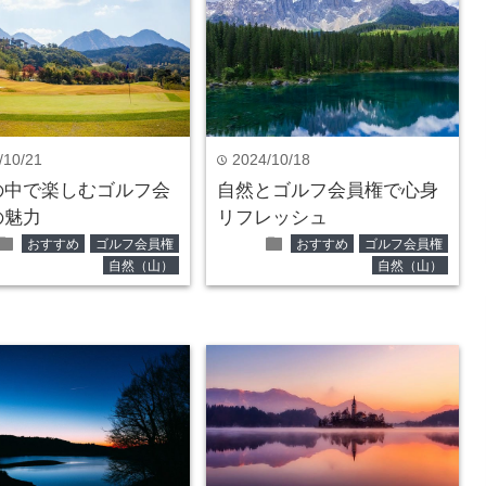
/10/21
2024/10/18
time
の中で楽しむゴルフ会
自然とゴルフ会員権で心身
の魅力
リフレッシュ
folder
folder
おすすめ
ゴルフ会員権
おすすめ
ゴルフ会員権
自然（山）
自然（山）