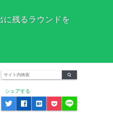
出に残るラウンドを
シェアする
line
twitter
facebook
hatenabookmark