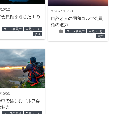
/10/12
2024/10/09
time
フ会員権を通じた山の
自然と人の調和ゴルフ会員
権の魅力
der
ゴルフ会員権
自然（山）
folder
ゴルフ会員権
自然（山）
買取
買取
/10/03
の中で楽しむゴルフ会
の魅力
der
ゴルフ会員権
自然（山）