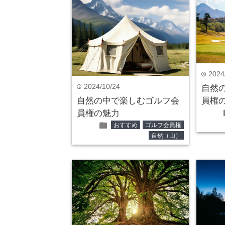
2024
time
2024/10/24
time
自然
自然の中で楽しむゴルフ会
員権
員権の魅力
folder
おすすめ
ゴルフ会員権
自然（山）