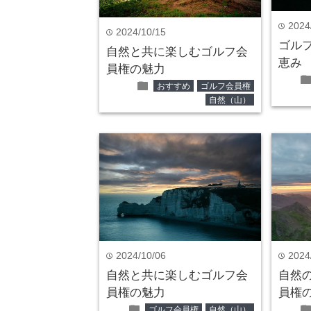
2024
time
2024/10/15
time
ゴル
自然と共に楽しむゴルフ会
恵み
員権の魅力
fol
folder
おすすめ
ゴルフ会員権
自然（山）
2024/10/06
2024
time
time
自然と共に楽しむゴルフ会
自然
員権の魅力
員権
folder
fol
ゴルフ会員権
自然（山）