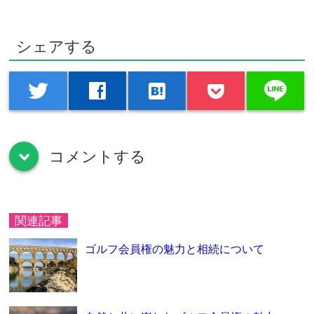
シェアする
line
twitter
facebook
hatenabookmark
コメントする
down
関連記事
ゴルフ会員権の魅力と相続について