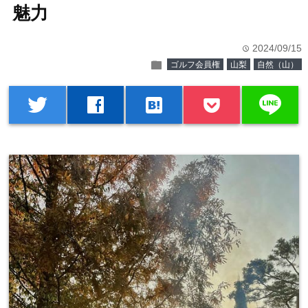
魅力
2024/09/15
time
folder
ゴルフ会員権
山梨
自然（山）
line
twitter
facebook
hatenabookmark