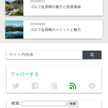
2024/08/21
ゴルフ会員権の魅力と投資価値
2024/08/18
ゴルフ会員権のメリットと魅力
フォローする
line
twitter
facebook
google
feed
検索: