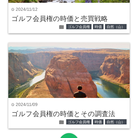
2024/11/12
time
ゴルフ会員権の時価と売買戦略
folder
ゴルフ会員権
時価
自然（山）
2024/11/09
time
ゴルフ会員権の時価とその調査法
folder
ゴルフ会員権
時価
自然（山）