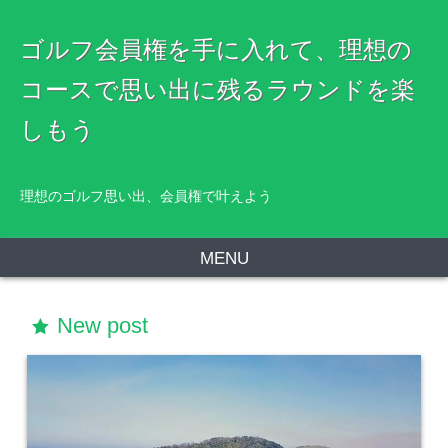
ゴルフ会員権を手に入れて、理想の
コースで思い出に残るラウンドを楽
しもう
理想のゴルフ思い出、会員権で叶えよう
MENU
New post
star